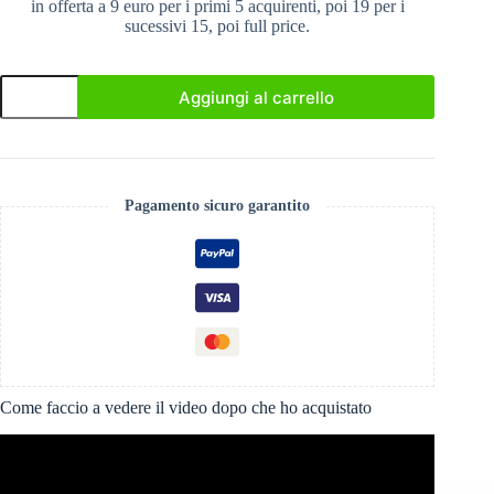
in offerta a 9 euro per i primi 5 acquirenti, poi 19 per i
sucessivi 15, poi full price.
Davide
Aggiungi al carrello
di
Luzio
-
Come
TraPassare
la
Pagamento sicuro garantito
mezzaguardia
quantità
Come faccio a vedere il video dopo che ho acquistato