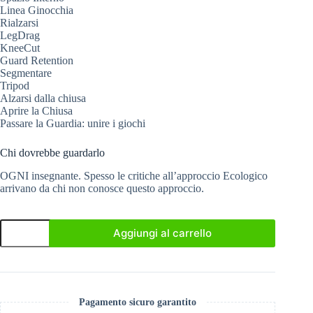
Linea Ginocchia
Rialzarsi
LegDrag
KneeCut
Guard Retention
Segmentare
Tripod
Alzarsi dalla chiusa
Aprire la Chiusa
Passare la Guardia: unire i giochi
Chi dovrebbe guardarlo
OGNI insegnante. Spesso le critiche all’approccio Ecologico
arrivano da chi non conosce questo approccio.
Francesco
Aggiungi al carrello
Fonte
-
Constraints
Led
Approach
Games
Pagamento sicuro garantito
per